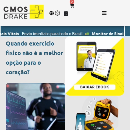
0
is
- Envio imediato para todo o Brasil.
Monitor de Sinais Vitais
- En
Quando exercício
físico não é a melhor
opção para o
coração?