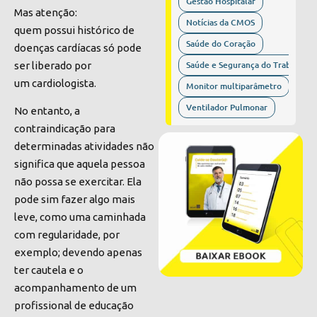
Gestão Hospitalar
Mas atenção:
Notícias da CMOS
quem possui histórico de
Saúde do Coração
doenças cardíacas só pode
Saúde e Segurança do Trabalho
ser liberado por
um cardiologista.
Monitor multiparâmetro
Ventilador Pulmonar
No entanto, a
contraindicação para
determinadas atividades não
significa que aquela pessoa
não possa se exercitar. Ela
pode sim fazer algo mais
leve, como uma
caminhada
com regularidade
, por
exemplo; devendo apenas
ter cautela e o
acompanhamento de um
profissional de educação