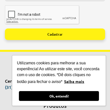
Cadastrar
Alternative:
Utilizamos cookies para melhorar a sua
experiência! Ao utilizar este site, você concorda
TECNOLOGIA QUE
com o uso de cookies. *Dê dois cliques no
SALVA VIDAS
Central de Vendas
Saiba mais
botão para fechar o aviso*
(31) 3615-6402
Ok, entendi!
CMOS DRAKE S/A
CNPJ 03.620.716/0001-80
Produtos