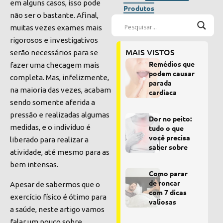
em alguns casos,
isso pode
Produtos
não ser o bastante
.
Afinal
,
muitas vezes exames mais
rigorosos e investigativos
MAIS VISTOS
serão necessários para se
Remédios que
fazer
uma checagem mais
podem causar
completa
. Mas, infelizmente,
parada
na maioria das vezes,
acabam
cardíaca
sendo somente aferida a
pressão e realizadas algumas
Dor no peito:
medidas, e o indivíduo é
tudo o que
você precisa
liberado para realizar a
saber sobre
atividade, até mesmo para as
bem intensas.
Como parar
de roncar
Apesar de sabermos que o
com 7 dicas
exercício físico é ótimo para
valiosas
a saúde, neste artigo vamos
falar um pouco sobre