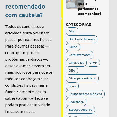
quais
recomendado
parâmetros
com cautela?
acompanhar?
CATEGORIAS
Todos os candidatos a
Blog
atividade física precisam
Bomba de Infusão
passar por exames físicos.
Para
algumas
pessoas —
Saúde
como quem possui
Cardioversores
problemas cardíacos —,
Cmos Cast
CPAP
esses exames devem ser
DEA
mais rigorosos para que os
Dicas para médicos
médicos conheçam suas
condições físicas mais a
Sono
fundo.
Somente, assim,
Equipamentos Médicos
saberão com certeza se
Segurança
podem praticar atividade
Espaços seguros
física sem riscos.