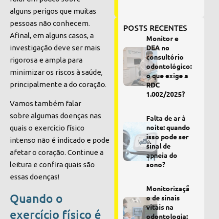
alguns
perigos que muitas
pessoas não conhecem.
POSTS RECENTES
Afinal
, em alguns casos, a
Monitor e
DEA no
investigação deve ser mais
consultório
rigorosa e
ampla para
odontológico:
minimizar os riscos à saúde,
o que exige a
principalmente a do coração.
RDC
1.002/2025?
Vamos também falar
sobre algumas doenças nas
Falta de ar à
noite: quando
quais o exercício físico
isso pode ser
intenso não é indicado e pode
sinal de
afetar o coração. Continue a
apneia do
sono?
leitura e confira quais são
essas doenças!
Monitorizaçã
Quando o
o de sinais
vitais na
exercício físico é
odontologia: