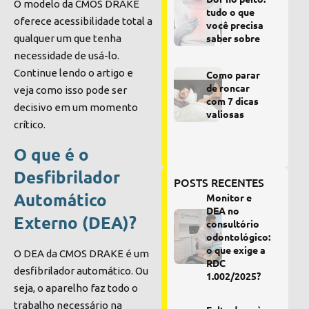
O modelo da
CMOS DRAKE
tudo o que
oferece acessibilidade total a
você precisa
saber sobre
qualquer um que tenha
necessidade de usá-lo.
Continue lendo o artigo e
Como parar
de roncar
veja como isso pode ser
com 7 dicas
decisivo em um momento
valiosas
crítico.
O que é o
Desfibrilador
POSTS RECENTES
Automático
Monitor e
DEA no
Externo (DEA)?
consultório
odontológico:
o que exige a
O
DEA da CMOS DRAKE
é um
RDC
desfibrilador automático. Ou
1.002/2025?
seja, o aparelho faz todo o
trabalho necessário na