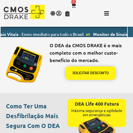
0
tais
- Envio imediato para todo o Brasil.
Monitor de Sinais Vitais
- E
O DEA da CMOS DRAKE é o mais
completo com o melhor custo-
benefício do mercado.
SOLICITAR DESCONTO
Como Ter Uma
Desfibrilação Mais
Segura Com O DEA