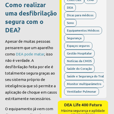
Como realizar
DEA
uma desfibrilação
Dicas para médicos
segura com o
Sono
DEA?
Equipamentos Médicos
Segurança
Apesar de muitas pessoas
Espaços seguros
pensarem que um aparelho
Gestão Hospitalar
como
DEA pode matar
, isso
não é verdade. A
Notícias da CMOS
desfibrilação feita por ele é
Saúde do Coração
totalmente segura graças ao
Saúde e Segurança do Trabalho
seu sistema próprio de
Monitor multiparâmetro
inteligência que só permite a
Ventilador Pulmonar
aplicação de choque em casos
estritamente necessários.
O equipamento já vem com