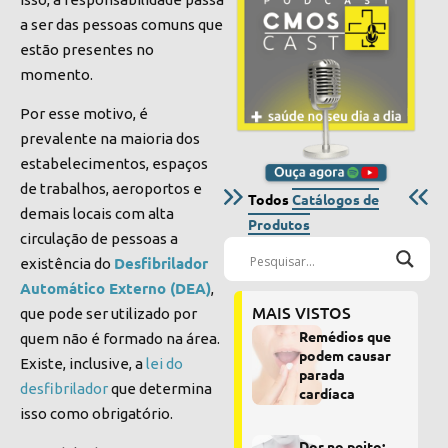
a ser das pessoas comuns que
estão presentes no
momento.
Por esse motivo, é
prevalente na maioria dos
estabelecimentos, espaços
de trabalhos, aeroportos e
Todos
Catálogos de
demais locais com alta
Produtos
circulação de pessoas a
Desfibrilador
existência do
Automático Externo (DEA)
,
MAIS VISTOS
que pode ser utilizado por
Remédios que
quem não é formado na área.
podem causar
Existe, inclusive, a
lei do
parada
desfibrilador
que determina
cardíaca
isso como obrigatório.
Dor no peito: