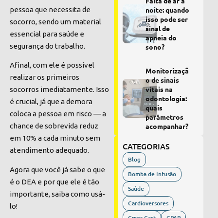
Falta de ar à
pessoa que necessita de
noite: quando
isso pode ser
socorro, sendo um
material
sinal de
essencial para saúde e
apneia do
segurança do trabalho
.
sono?
Afinal, com ele é possível
Monitorizaçã
realizar os primeiros
o de sinais
vitais na
socorros imediatamente. Isso
odontologia:
é crucial, já que a demora
quais
coloca a pessoa em risco — a
parâmetros
acompanhar?
chance de sobrevida reduz
em 10% a cada minuto sem
CATEGORIAS
atendimento adequado.
Blog
Agora que você já sabe o que
Bomba de Infusão
é o DEA e por que ele é tão
Saúde
importante, saiba como usá-
Cardioversores
lo!
Cmos Cast
CPAP