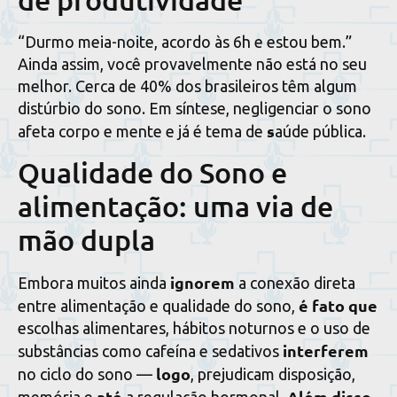
“Durmo meia-noite, acordo às 6h e estou bem.”
Ainda assim, você provavelmente não está no seu
melhor. Cerca de 40% dos brasileiros têm algum
distúrbio do sono. Em síntese, negligenciar o sono
s
afeta corpo e mente e já é tema de
aúde pública.
Qualidade do Sono e
alimentação: uma via de
mão dupla
ignorem
Embora muitos ainda
a conexão direta
é fato que
entre alimentação e qualidade do sono,
escolhas alimentares, hábitos noturnos e o uso de
interferem
substâncias como cafeína e sedativos
logo
no ciclo do sono —
, prejudicam disposição,
até
Além disso
memória e
a regulação hormonal.
,