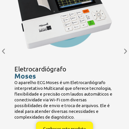
Eletrocardiógrafo
Moses
O aparelho ECG Moses é um Eletrocardiógrafo
B
interpretativo Multicanal que oferece tecnologia,
e
flexibilidade e precisão com laudos automáticos e
e
conectividade via Wi-Fi com diversas
B
possibilidades de envio e troca de arquivos. Ele é
ideal para atender diversas necessidades e
complexidades de diagnóstico.
Conhecer este produto