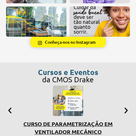
Conheça-nos no Instagram
Cursos e Eventos
da CMOS Drake
CURSO DE PARAMETRIZAÇÃO EM
SIMP
VENTILADOR MECÂNICO