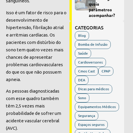
sanguíneos.
quais
parâmetros
Isso é um fator de risco para o
acompanhar?
desenvolvimento de
CATEGORIAS
hipertensão
, fibrilação atrial
e
arritmias cardíacas
. Os
Blog
pacientes com distúrbio do
Bomba de Infusão
sono tem quatro vezes mais
Saúde
chances de apresentar
Cardioversores
problemas cardiovasculares
Cmos Cast
CPAP
do que os que não possuem
apneia.
DEA
Dicas para médicos
As pessoas diagnosticadas
Sono
com esse quadro também
têm 2,5 vezes mais
Equipamentos Médicos
probabilidade de sofrer um
Segurança
acidente vascular cerebral
Espaços seguros
(AVC).