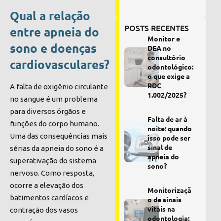
Qual a relação
POSTS RECENTES
entre apneia do
Monitor e
sono e doenças
DEA no
consultório
cardiovasculares?
odontológico:
o que exige a
RDC
A falta de oxigênio circulante
1.002/2025?
no sangue é um problema
para diversos órgãos e
Falta de ar à
funções do corpo humano.
noite: quando
Uma das consequências mais
isso pode ser
sinal de
sérias da apneia do sono é a
apneia do
superativação do sistema
sono?
nervoso. Como resposta,
ocorre a elevação dos
Monitorizaçã
batimentos cardíacos e
o de sinais
vitais na
contração dos vasos
odontologia: