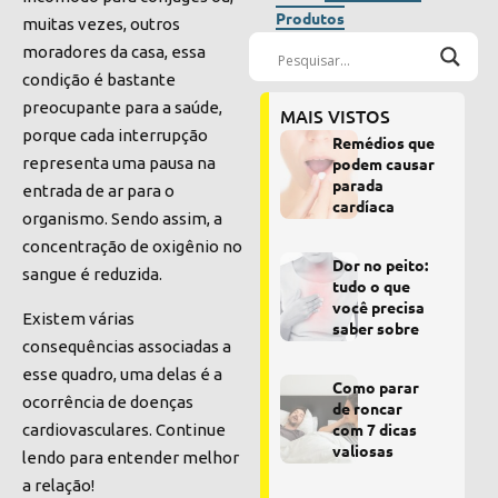
Produtos
muitas vezes, outros
moradores da casa, essa
condição é bastante
preocupante para a saúde,
MAIS VISTOS
porque cada interrupção
Remédios que
podem causar
representa uma pausa na
parada
entrada de ar para o
cardíaca
organismo. Sendo assim, a
concentração de oxigênio no
Dor no peito:
sangue é reduzida.
tudo o que
você precisa
Existem várias
saber sobre
consequências associadas a
esse quadro, uma delas é a
Como parar
ocorrência de doenças
de roncar
com 7 dicas
cardiovasculares. Continue
valiosas
lendo para entender melhor
a relação!