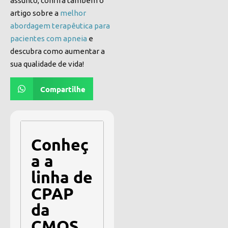
assunto, confira também o
artigo sobre a
melhor
abordagem terapêutica para
pacientes com apneia
e
descubra como aumentar a
sua qualidade de vida!
Compartilhe
Conheç
a a
linha de
CPAP
da
CMOS