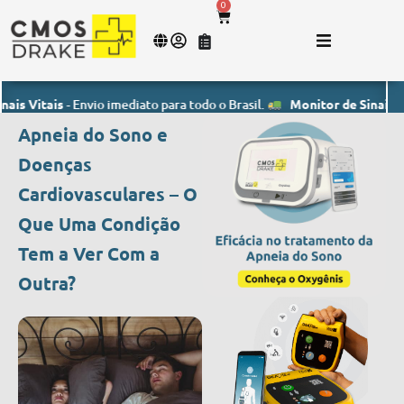
0
tais
- Envio imediato para todo o Brasil.
Monitor de Sinais Vitais
- 
Apneia do Sono e
Doenças
Cardiovasculares – O
Que Uma Condição
Tem a Ver Com a
Outra?