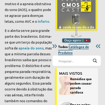
motivo é a apneia obstrutiva
do sono (AOS), o quadro pode
se agravar para doenças
infarto
letais, como AVC e o
.
E o alerta serve para grande
parte dos brasileiros. Estima-
se que um terço da população
Todos
Catálogos de
apneia do sono
sofra de
, mas
Produtos
que a mínima parcela desses
brasileiros saiba que possui o
problema. O distúrbio é uma
pequena parada respiratória,
MAIS VISTOS
geralmente com duração de
Remédios que
podem causar
alguns segundos. Essa parada
parada
ocorre devido à obstrução das
cardíaca
vias aéreas, interferindo
também nos comandos do
Dor no peito: