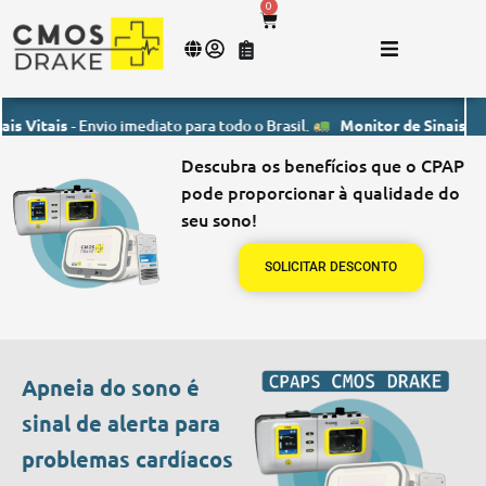
0
ais
- Envio imediato para todo o Brasil.
Monitor de Sinais Vitais
- E
Descubra os benefícios que o CPAP
pode proporcionar à qualidade do
seu sono!
SOLICITAR DESCONTO
Apneia do sono é
sinal de alerta para
problemas cardíacos