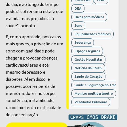
do dia, e ao longo do tempo
DEA
poderá sofrer uma estafa que
Dicas para médicos
é ainda mais prejudicial à
Sono
saúde”, orienta.
Equipamentos Médicos
E, como apontado, nos casos
Segurança
mais graves, a privação de um
Espaços seguros
sono com qualidade pode
chegar a provocar doenças
Gestão Hospitalar
cardiovasculares e até
Notícias da CMOS
mesmo depressão e
Saúde do Coração
diabetes. Além disso, é
Saúde e Segurança do Trabalho
possível ocorrer perda de
Monitor multiparâmetro
memória, dores no corpo,
sonolência, irritabilidade,
Ventilador Pulmonar
raciocínio lento e dificuldade
de concentração.