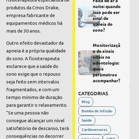
Falta de ar à
noite: quando
produtos da Cmos Drake,
isso pode ser
empresa fabricante de
sinal de
equipamentos médicos há
apneia do
sono?
mais de 30 anos.
Outro efeito devastador da
Monitorizaçã
apneia é a própria qualidade
o de sinais
vitais na
do sono. A fisioterapeuta
odontologia:
esclarece que a saúde do
quais
sono exige que o repouso
parâmetros
acompanhar?
seja feito sem intervalos
fragmentados, e com um
CATEGORIAS
tempo mínimo de duração
Blog
para garantir o relaxamento.
Bomba de Infusão
“Se uma pessoa não
Saúde
consegue alcançar um nível
satisfatório de descanso, terá
Cardioversores
consequências no decorrer
Cmos Cast
CPAP