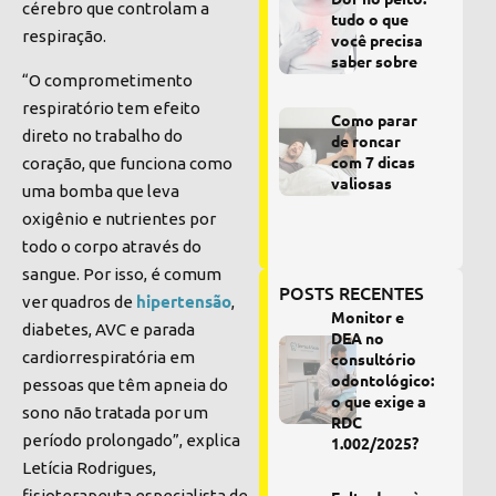
cérebro que controlam a
tudo o que
respiração.
você precisa
saber sobre
“O comprometimento
respiratório tem efeito
Como parar
direto no trabalho do
de roncar
com 7 dicas
coração, que funciona como
valiosas
uma bomba que leva
oxigênio e nutrientes por
todo o corpo através do
sangue. Por isso, é comum
POSTS RECENTES
hipertensão
ver quadros de
,
Monitor e
diabetes, AVC e parada
DEA no
cardiorrespiratória em
consultório
odontológico:
pessoas que têm apneia do
o que exige a
sono não tratada por um
RDC
período prolongado”, explica
1.002/2025?
Letícia Rodrigues,
fisioterapeuta especialista de