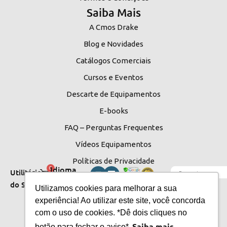
Saiba Mais
A Cmos Drake
Blog e Novidades
Catálogos Comerciais
Cursos e Eventos
Descarte de Equipamentos
E-books
FAQ – Perguntas Frequentes
Vídeos Equipamentos
Políticas de Privacidade
Idioma
0
Utilitários
do Site
do Site
Utilizamos cookies para melhorar a sua
experiência! Ao utilizar este site, você concorda
com o uso de cookies. *Dê dois cliques no
Saiba mais
botão para fechar o aviso*