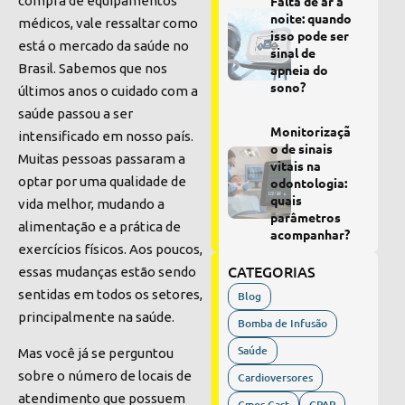
Falta de ar à
compra de equipamentos
noite: quando
médicos, vale ressaltar como
isso pode ser
está o mercado da saúde no
sinal de
Brasil. Sabemos que nos
apneia do
sono?
últimos anos o cuidado com a
saúde passou a ser
Monitorizaçã
intensificado em nosso país.
o de sinais
Muitas pessoas passaram a
vitais na
optar por uma qualidade de
odontologia:
quais
vida melhor, mudando a
parâmetros
alimentação e a prática de
acompanhar?
exercícios físicos. Aos poucos,
CATEGORIAS
essas mudanças estão sendo
sentidas em todos os setores,
Blog
principalmente na saúde.
Bomba de Infusão
Saúde
Mas você já se perguntou
sobre o número de locais de
Cardioversores
atendimento que possuem
Cmos Cast
CPAP