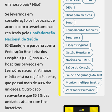
em nosso país? Não?
DEA
Se levarmos em
Dicas para médicos
consideração os hospitais, de
Sono
acordo com o levantamento
Equipamentos Médicos
Confederação
realizado pela
Segurança
Nacional de Saúde
Espaços seguros
(CNSaúde) em parceria com a
Federação Brasileira dos
Gestão Hospitalar
Hospitais (FBH), são 4.267
Notícias da CMOS
hospitais privados em
Saúde do Coração
território nacional. A maior
Saúde e Segurança do Trabalho
média está na região Sudeste,
Monitor multiparâmetro
que possui mais de 40% das
unidades. Outro dado
Ventilador Pulmonar
relevante é que 56,9% das
unidades atuam com fins
lucrativos.