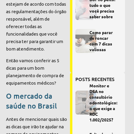
estejam de acordo com todas
tudo o que
você precisa
as regulamentações do órgão
saber sobre
responsável, além de
oferecer todas as
Como parar
funcionalidades que você
de roncar
precisa ter para garantir um
com 7 dicas
bom atendimento.
valiosas
Então vamos conferir as 5
dicas para um bom
planejamento de compra de
POSTS RECENTES
equipamentos médicos?
Monitor e
DEA no
O mercado da
consultório
odontológico:
saúde no Brasil
o que exige a
RDC
Antes de mencionar quais são
1.002/2025?
as dicas que irão te ajudar na