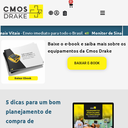
0
ais
- Envio imediato para todo o Brasil.
Monitor de Sinais Vitais
- En
Baixe o e-book e saiba mais sobre os
equipamentos da Cmos Drake
BAIXAR E-BOOK
5 dicas para um bom
planejamento de
compra de