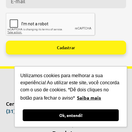
Cadastrar
Alternative:
Utilizamos cookies para melhorar a sua
experiência! Ao utilizar este site, você concorda
com o uso de cookies. *Dê dois cliques no
TECNOLOGIA QUE
SALVA VIDAS
Saiba mais
botão para fechar o aviso*
Central de Vendas
(31) 3615-6402
Ok, entendi!
CMOS DRAKE S/A
CNPJ 03.620.716/0001-80