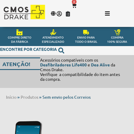
0
COMPRE DIRETO
ATENDIMENTO
ENVIO PARA
COMPRA
DA FÁBRICA
ESPECIALIZADO
TODO O BRASIL
100% SEGURA
ENCONTRE POR CATEGORIA
Acessórios compatíveis com os
ATENÇÃO!
Desfibriladores Life400
e
Dea Alive
da
Cmos Drake.
Verifique a compatibilidade do item antes
da compra.
Início
»
Produtos
»
Sem envio pelos Correios