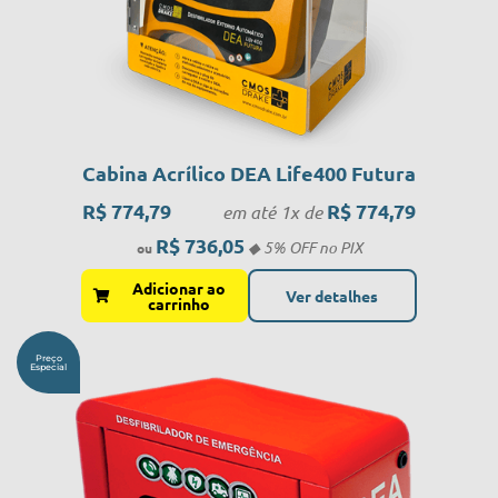
Cabina Acrílico DEA Life400 Futura
R$
774,79
R$
774,79
em até 1x de
R$
736,05
Adicionar ao
Ver detalhes
carrinho
Preço
Especial