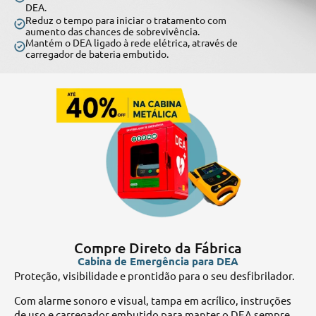
DEA.
Reduz o tempo para iniciar o tratamento com
aumento das chances de sobrevivência.
Mantém o DEA ligado à rede elétrica, através de
carregador de bateria embutido.
Compre Direto da Fábrica
Cabina de Emergência para DEA
Aq
Proteção, visibilidade e prontidão para o seu desfibrilador.
co
Com alarme sonoro e visual, tampa em acrílico, instruções
so
de uso e carregador embutido para manter o DEA sempre