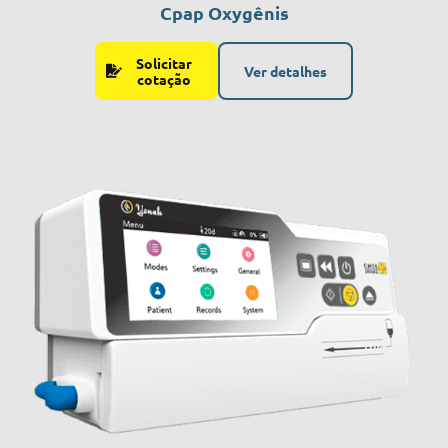
Cpap Oxygênis
Solicitar
Ver detalhes
cotação