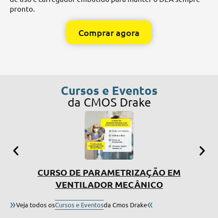
es
pronto.
mé
Comprar agora
Cursos e Eventos
da CMOS Drake
CURSO DE PARAMETRIZAÇÃO EM
SIMP
VENTILADOR MECÂNICO
»
«
Veja todos os
Cursos e Eventos
da Cmos Drake