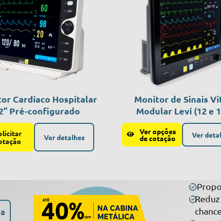
or Cardíaco Hospitalar
Monitor de Sinais Vi
2” Pré-configurado
Modular Leví (12 e 1
Ver opções
olicitar
Ver deta
Ver detalhes
de cotação
otação
Propo
Reduz 
ça
chance