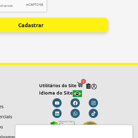
Cadastrar
0
Utilitários do Site
Idioma do Site
es
rciais
os
quipamentos