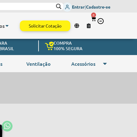
ais Vitais
- Envio imediato para todo o Brasil.
Monitor de Sinais Vi
Entrar
|
Cadastre-se
0
os
Solicitar Cotação
ARA
COMPRA
BRASIL
100% SEGURA
s
Ventilação
Acessórios