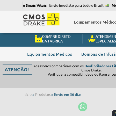
nitor de Sinais Vitais
- Envio imediato para todo o Brasil.
Monitor 
Equipamentos Médic
COMPRE DIRETO
ATENDIME
DA FÁBRICA
ESPECIALI
Equipamentos Médicos
Bombas de Infus
Acessórios compatíveis com os
Desfibriladores L
ATENÇÃO!
Cmos Drake.
Verifique a compatibilidade do item ante
Início
»
Produtos
»
Envio em 36 dias