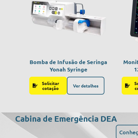
Bomba de Infusão de Seringa
Monit
Yonah Syringe
1
Solicitar
S
Ver detalhes
cotação
c
Cabina de Emergência DEA
Conhe