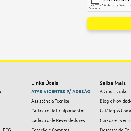
Alternative:
Links Úteis
Saiba Mais
o
ATAS VIGENTES P/ ADESÃO
A Cmos Drake
Assistência Técnica
Blog e Novidad
Cadastro de Equipamentos
Catálogos Come
Cadastro de Revendedores
Cursos e Event
 – ECG
Cotação e Compras
Descarte de E