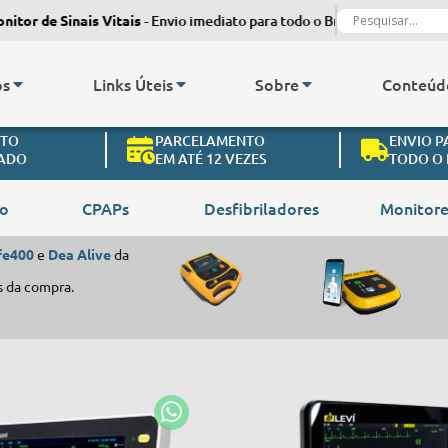
de Sinais Vitais
- Envio imediato para todo o Brasil.
Monitor de Sin
os
Links Úteis
Sobre
Conteúd
NTO
PARCELAMENTO
ENVIO P
ZADO
EM ATÉ 12 VEZES
TODO O 
ão
CPAPs
Desfibriladores
Monitore
ife400
e
Dea Alive
da
s da compra.