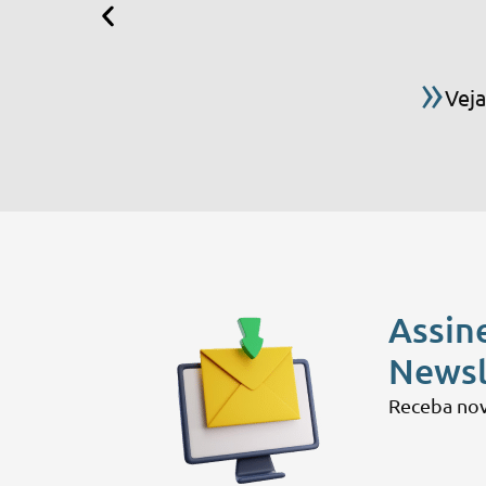
»
Veja
Assin
Newsl
Receba nov