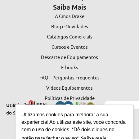
Saiba Mais
A Cmos Drake
Blog e Novidades
Catálogos Comerciais
Cursos e Eventos
Descarte de Equipamentos
E-books
FAQ – Perguntas Frequentes
Vídeos Equipamentos
Políticas de Privacidade
Idioma
0
Utilitários
do Site
do Site
Utilizamos cookies para melhorar a sua
experiência! Ao utilizar este site, você concorda
com o uso de cookies. *Dê dois cliques no
Saiba mais
botão para fechar o aviso*