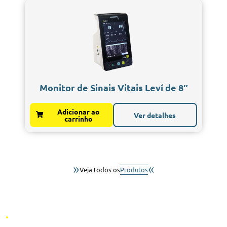
Monitor de Sinais Vitais Leví de 8″
Adicionar ao
Ver detalhes
carrinho
»
«
Veja todos os
Produtos
.