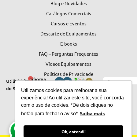
Blog e Novidades
Catálogos Comerciais
Cursos e Eventos
Descarte de Equipamentos
E-books
FAQ – Perguntas Frequentes
Vídeos Equipamentos
Políticas de Privacidade
Idioma
0
Utilitários
do Site
do Site
Utilizamos cookies para melhorar a sua
experiência! Ao utilizar este site, você concorda
com o uso de cookies. *Dê dois cliques no
Saiba mais
botão para fechar o aviso*
Ok, entendi!