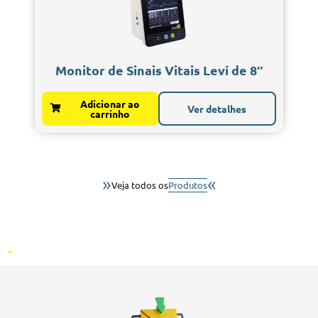
Monitor de Sinais Vitais Leví de 8″
Adicionar ao
Ver detalhes
carrinho
»
«
Veja todos os
Produtos
.