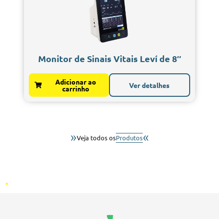
Monitor de Sinais Vitais Leví de 8″
Adicionar ao
Ver detalhes
carrinho
»
«
Veja todos os
Produtos
.