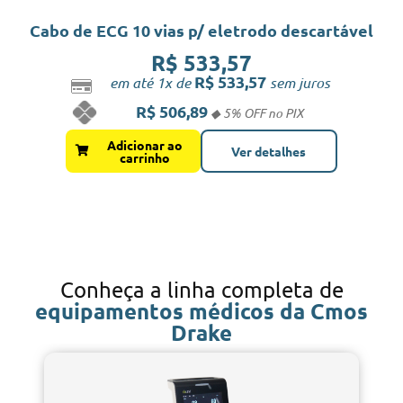
Cabo de ECG 10 vias p/ eletrodo descartável
R$
533,57
R$
533,57
em até 1x de
sem juros
R$
506,89
Adicionar ao
Ver detalhes
carrinho
Conheça a linha completa de
equipamentos médicos da Cmos
Drake