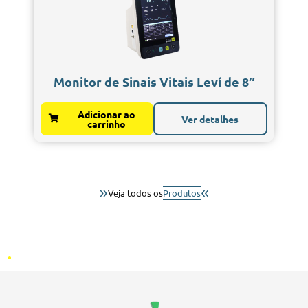
Monitor de Sinais Vitais Leví de 8″
Adicionar ao
Ver detalhes
carrinho
»
«
Veja todos os
Produtos
.