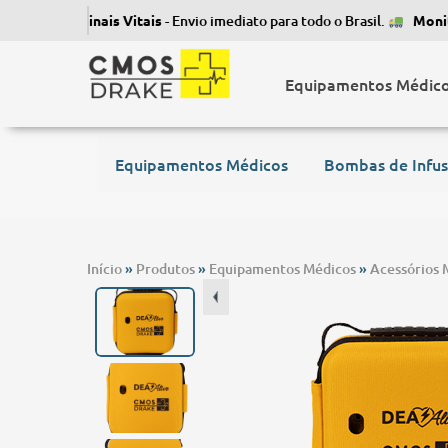
itor de Sinais Vitais
- Envio imediato para todo o Brasil.
Monitor 
Equipamentos Médic
Equipamentos Médicos
Bombas de Infu
Início
»
Produtos
»
Equipamentos Médicos
»
Acessórios 