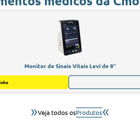
mentos médicos da Cmo
Monitor de Sinais Vitais Leví de 8″
inho
»
«
Veja todos os
Produtos