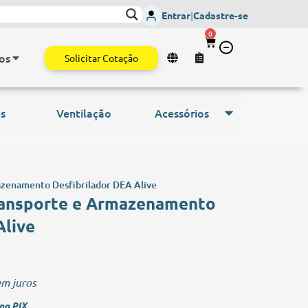
ais Vitais
- Envio imediato para todo o Brasil.
Monitor de Sinais Vi
Entrar
|
Cadastre-se
0
os
Solicitar Cotação
s
Ventilação
Acessórios
azenamento Desfibrilador DEA Alive
Transporte e Armazenamento
Alive
m juros