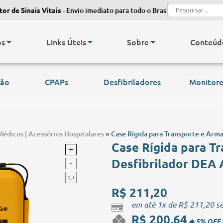
de Sinais Vitais
- Envio imediato para todo o Brasil.
Monitor de Sin
os
Links Úteis
Sobre
Conteúd
são
CPAPs
Desfibriladores
Monitore
Médicos | Acessórios Hospitalares
»
Case Rígida para Transporte e Arm
Case Rígida para 
Desfibrilador DEA 
R$
211,20
em até 1x de
R$
211,20
se
R$
200,64