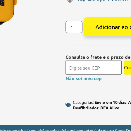
Adicionar ao 
Alternative:
Consulte o frete e o prazo de
Con
Não sei meu cep
Categorias:
Envio em 10 dias
,
A
Desfibrilador
,
DEA Alive
ório compatível com o(s) seguinte(s) equipamento(s) da marca Cmos Dra