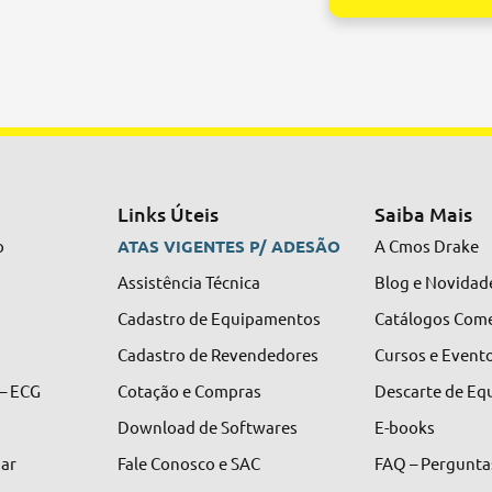
Alternative:
Links Úteis
Saiba Mais
o
ATAS VIGENTES P/ ADESÃO
A Cmos Drake
Assistência Técnica
Blog e Novidad
Cadastro de Equipamentos
Catálogos Come
Cadastro de Revendedores
Cursos e Event
 – ECG
Cotação e Compras
Descarte de E
Download de Softwares
E-books
nar
Fale Conosco e SAC
FAQ – Pergunta