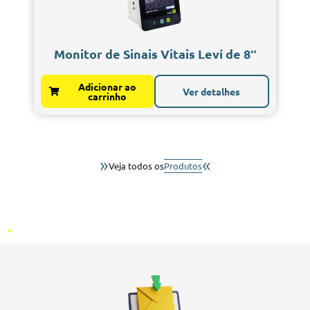
Monitor de Sinais Vitais Leví de 8″
Adicionar ao
Ver detalhes
carrinho
»
«
Veja todos os
Produtos
.