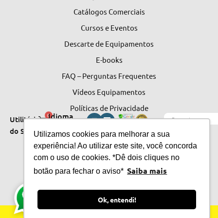
Catálogos Comerciais
Cursos e Eventos
Descarte de Equipamentos
E-books
FAQ – Perguntas Frequentes
Vídeos Equipamentos
Políticas de Privacidade
Idioma
0
Utilitários
do Site
do Site
Utilizamos cookies para melhorar a sua
experiência! Ao utilizar este site, você concorda
com o uso de cookies. *Dê dois cliques no
Saiba mais
botão para fechar o aviso*
Ok, entendi!
© 2026 CMOS Drake S.A. Todos os direitos reservados.