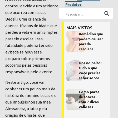
Produtos
ocorreu devido a um acidente
que ocorreu com Lucas
Begalli, uma criança de
apenas 10 anos de idade,
que
MAIS VISTOS
perdeu a vida em um simples
Remédios que
podem causar
passeio escolar. Essa
parada
fatalidade poderia ter sido
cardíaca
evitada
se houvesse
preparo sobre primeiros
Dor no peito:
socorros pelas pessoas
tudo o que
responsáveis pelo evento.
você precisa
saber sobre
Neste artigo, você vai
conhecer um pouco mais da
Como parar
história do menino Lucas e o
de roncar
com 7 dicas
que impulsionou sua mãe,
valiosas
Alessandra, a lutar pela
criação de uma lei que