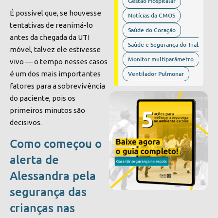
Gestão Hospitalar
É possível que, se houvesse
Notícias da CMOS
tentativas de reanimá-lo
Saúde do Coração
antes da chegada da UTI
Saúde e Segurança do Trabalho
móvel, talvez ele estivesse
Monitor multiparâmetro
vivo — o tempo nesses casos
é um dos mais importantes
Ventilador Pulmonar
fatores
para a sobrevivência
do paciente, pois os
primeiros minutos são
decisivos.
Como começou o
alerta de
Alessandra pela
segurança das
crianças nas