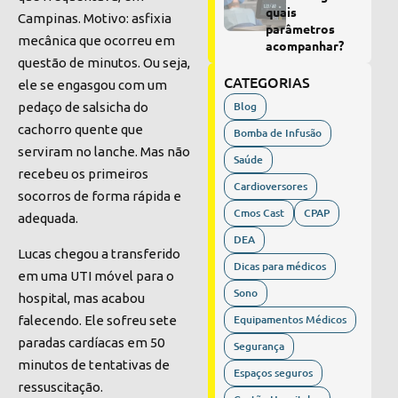
quais
Campinas. Motivo: asfixia
parâmetros
mecânica que ocorreu em
acompanhar?
questão de minutos. Ou seja,
CATEGORIAS
ele se engasgou com um
Blog
pedaço de salsicha do
cachorro quente que
Bomba de Infusão
serviram no lanche. Mas não
Saúde
recebeu os primeiros
Cardioversores
socorros de forma rápida e
Cmos Cast
CPAP
adequada.
DEA
Lucas chegou a transferido
Dicas para médicos
em uma UTI móvel para o
Sono
hospital, mas acabou
Equipamentos Médicos
falecendo. Ele sofreu sete
paradas cardíacas em 50
Segurança
minutos de tentativas de
Espaços seguros
ressuscitação.