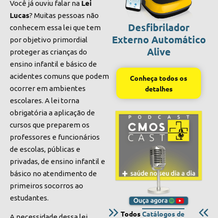
Lei
Você já ouviu falar na
Lucas
? Muitas pessoas não
Desfibrilador
conhecem essa lei que tem
Externo Automático
por objetivo primordial
Alive
proteger as crianças do
ensino infantil e básico de
acidentes comuns que podem
Conheça todos os
ocorrer em ambientes
detalhes
escolares. A lei torna
obrigatória a aplicação de
cursos que preparem os
professores e funcionários
de escolas, públicas e
privadas, de ensino infantil e
básico no atendimento de
primeiros socorros ao
estudantes.
Todos
Catálogos de
A necessidade dessa lei