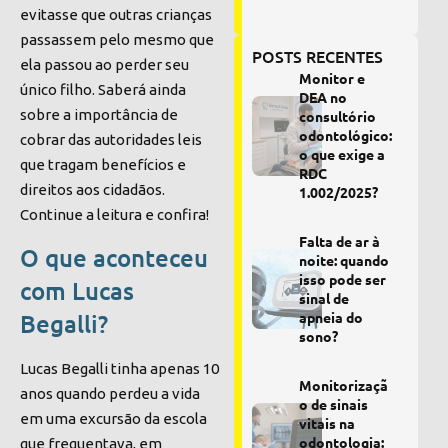
evitasse que outras crianças
passassem pelo mesmo q
ue
POSTS RECENTES
ela passou ao perder
seu
Monitor e
único filho. Saberá ainda
DEA no
sobre a importância de
consultório
odontológico:
cobrar das autoridades leis
o que exige a
que tragam benefícios e
RDC
direitos aos cidadãos.
1.002/2025?
Continue a leitura e confira!
Falta de ar à
O que aconteceu
noite: quando
isso pode ser
com Lucas
sinal de
Begalli?
apneia do
sono?
Lucas Begalli tinha apenas 10
Monitorizaçã
anos quando perdeu a vida
o de sinais
em uma excursão da escola
vitais na
odontologia:
que frequentava, em