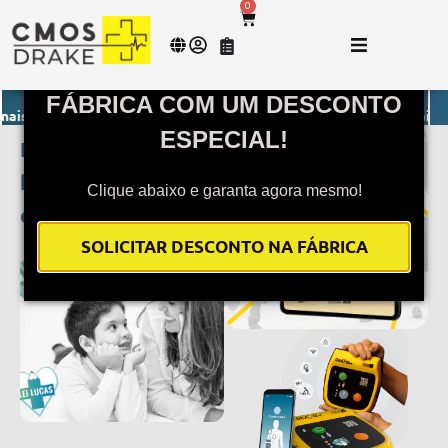
0
COMPRE SEU DEA DIRETO DA
FÁBRICA COM UM DESCONTO
ais
- Envio imediato para todo o Brasil.
Monitor de Sinais Vitais
- E
ESPECIAL!
Lei Lucas: Conheça a
história por detrás
Clique abaixo e garanta agora mesmo!
da lei
SOLICITAR DESCONTO NA FÁBRICA