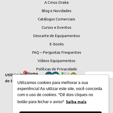
A Cmos Drake
Blog e Novidades
Catálogos Comerciais
Cursos e Eventos
Descarte de Equipamentos
E-books
FAQ – Perguntas Frequentes
Vídeos Equipamentos
Políticas de Privacidade
Idioma
0
Utilitários
do Site
do Site
Utilizamos cookies para melhorar a sua
experiência! Ao utilizar este site, você concorda
com o uso de cookies. *Dê dois cliques no
Saiba mais
botão para fechar o aviso*