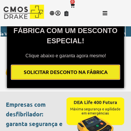
0
COMPRE SEU DEA DIRETO DA
FÁBRICA COM UM DESCONTO
s
- Envio imediato para todo o Brasil.
Monitor de Sinais Vitais
- Env
ESPECIAL!
O DEA da CMOS DRAKE é o mais
completo com o melhor custo-
Clique abaixo e garanta agora mesmo!
benefício do mercado.
SOLICITAR DESCONTO NA FÁBRICA
SOLICITAR DESCONTO
Empresas com
desfibrilador:
garanta segurança e