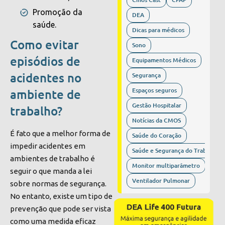
Promoção da
DEA
saúde.
Dicas para médicos
Como evitar
Sono
episódios de
Equipamentos Médicos
acidentes no
Segurança
Espaços seguros
ambiente de
Gestão Hospitalar
trabalho?
Notícias da CMOS
É fato que a melhor forma de
Saúde do Coração
impedir acidentes em
Saúde e Segurança do Trabalho
ambientes de trabalho é
Monitor multiparâmetro
seguir o que manda a lei
Ventilador Pulmonar
sobre normas de segurança.
No entanto, existe um tipo de
prevenção que pode ser vista
como uma medida eficaz