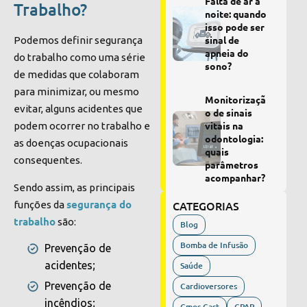
Falta de ar à
Trabalho?
noite: quando
isso pode ser
sinal de
Podemos definir segurança
apneia do
do trabalho como uma série
sono?
de medidas que colaboram
para minimizar, ou mesmo
Monitorizaçã
evitar, alguns acidentes que
o de sinais
vitais na
podem ocorrer no trabalho e
odontologia:
as doenças ocupacionais
quais
consequentes.
parâmetros
acompanhar?
Sendo assim, as principais
segurança do
CATEGORIAS
funções da
trabalho
são:
Blog
Bomba de Infusão
Prevenção de
acidentes;
Saúde
Prevenção de
Cardioversores
incêndios;
Cmos Cast
CPAP