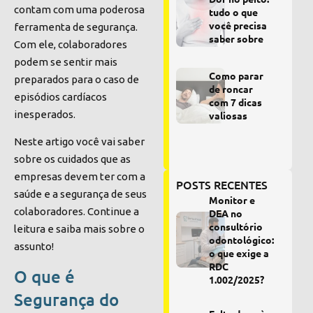
contam com uma poderosa
tudo o que
você precisa
ferramenta de segurança.
saber sobre
Com ele, colaboradores
podem se sentir mais
Como parar
preparados para o caso de
de roncar
episódios cardíacos
com 7 dicas
inesperados.
valiosas
Neste artigo você vai saber
sobre os cuidados que as
empresas devem ter com a
POSTS RECENTES
saúde e a segurança de seus
Monitor e
colaboradores. Continue a
DEA no
consultório
leitura e saiba mais sobre o
odontológico:
assunto!
o que exige a
RDC
O que é
1.002/2025?
Segurança do