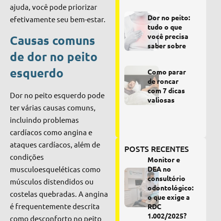
ajuda, você pode priorizar
Dor no peito:
efetivamente seu bem-estar.
tudo o que
você precisa
Causas comuns
saber sobre
de dor no peito
esquerdo
Como parar
de roncar
com 7 dicas
Dor no peito esquerdo pode
valiosas
ter várias causas comuns,
incluindo problemas
cardíacos como angina e
ataques cardíacos, além de
POSTS RECENTES
condições
Monitor e
musculoesqueléticas como
DEA no
consultório
músculos distendidos ou
odontológico:
costelas quebradas. A angina
o que exige a
é frequentemente descrita
RDC
1.002/2025?
como desconforto no peito