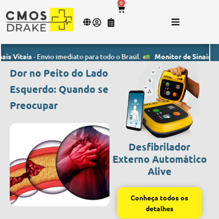
0
ais
- Envio imediato para todo o Brasil.
Monitor de Sinais Vitais
- E
Dor no Peito do Lado
Esquerdo: Quando se
Preocupar
Desfibrilador
Externo Automático
Alive
Conheça todos os
detalhes