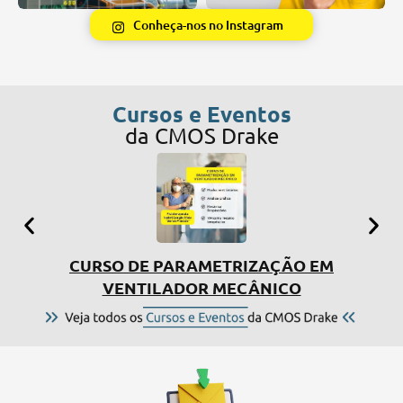
Conheça-nos no Instagram
Cursos e Eventos
da CMOS Drake
CURSO DE PARAMETRIZAÇÃO EM
SIMP
VENTILADOR MECÂNICO