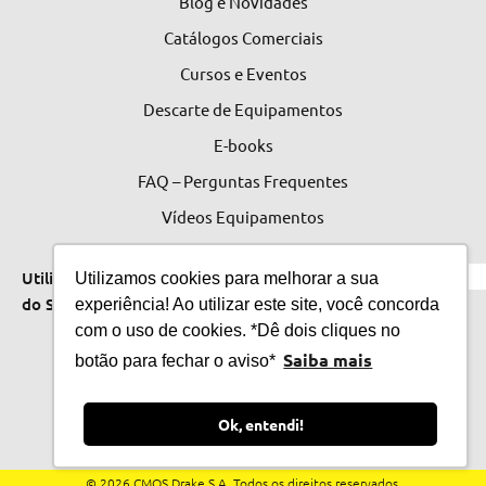
Blog e Novidades
Catálogos Comerciais
Cursos e Eventos
Descarte de Equipamentos
E-books
FAQ – Perguntas Frequentes
Vídeos Equipamentos
Políticas de Privacidade
Idioma
0
Utilitários
Utilizamos cookies para melhorar a sua
do Site
experiência! Ao utilizar este site, você concorda
do Site
com o uso de cookies. *Dê dois cliques no
Saiba mais
botão para fechar o aviso*
Ok, entendi!
© 2026 CMOS Drake S.A. Todos os direitos reservados.