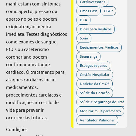
Cardioversores
manifestam com sintomas
como aperto, pressão ou
Cmos Cast
CPAP
aperto no peito e podem
DEA
exigir atenção médica
Dicas para médicos
imediata. Testes diagnósticos
Sono
como exames de sangue,
Equipamentos Médicos
ECGs ou cateterismo
coronariano podem
Segurança
confirmar um ataque
Espaços seguros
cardíaco. O tratamento para
Gestão Hospitalar
ataques cardíacos inclui
Notícias da CMOS
medicamentos,
Saúde do Coração
procedimentos cardíacos e
modificações no estilo de
Saúde e Segurança do Trabalho
vida para prevenir
Monitor multiparâmetro
ocorrências futuras.
Ventilador Pulmonar
Condições