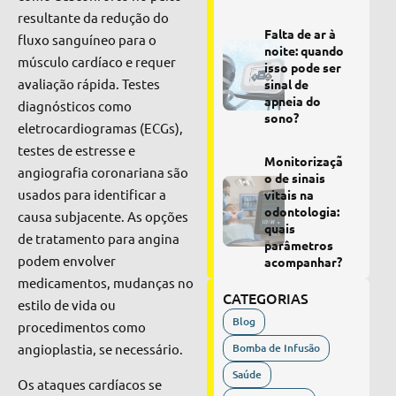
resultante da redução do
Falta de ar à
fluxo sanguíneo para o
noite: quando
músculo cardíaco e requer
isso pode ser
avaliação rápida. Testes
sinal de
apneia do
diagnósticos como
sono?
eletrocardiogramas (ECGs),
testes de estresse e
Monitorizaçã
angiografia coronariana são
o de sinais
usados para identificar a
vitais na
odontologia:
causa subjacente. As opções
quais
de tratamento para angina
parâmetros
podem envolver
acompanhar?
medicamentos, mudanças no
CATEGORIAS
estilo de vida ou
Blog
procedimentos como
angioplastia, se necessário.
Bomba de Infusão
Saúde
Os ataques cardíacos se