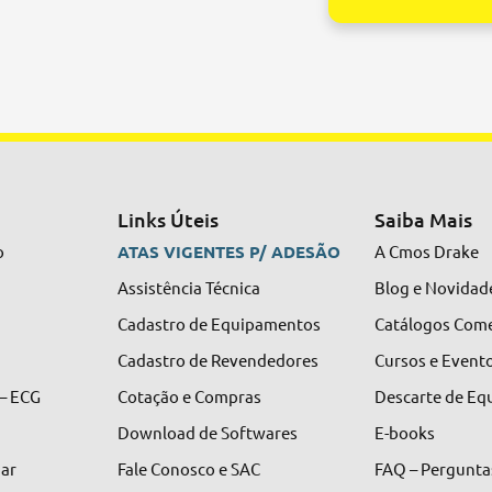
Alternative:
Links Úteis
Saiba Mais
o
ATAS VIGENTES P/ ADESÃO
A Cmos Drake
Assistência Técnica
Blog e Novidad
Cadastro de Equipamentos
Catálogos Come
Cadastro de Revendedores
Cursos e Event
 – ECG
Cotação e Compras
Descarte de E
Download de Softwares
E-books
nar
Fale Conosco e SAC
FAQ – Pergunta