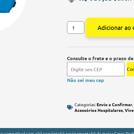
Adicionar ao 
Alternative:
Consulte o frete e o prazo de
Con
Não sei meu cep
Categorias:
Envio a Confirmar
,
Acessórios Hospitalares
,
Vive
io compatível com o(s) seguinte(s) equipamento(s) da marca Cmos Drak