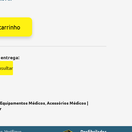
carrinho
 entrega:
sultar
Equipamentos Médicos
,
Acessórios Médicos |
r
e. Verifique
Desfibrilador