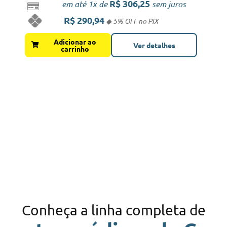
R$
306,25
em até 1x de
sem juros
R$
290,94
Adicionar ao
Ver detalhes
carrinho
Conheça a linha completa de