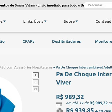
e Sinais Vitais
- Envio imediato para todo o Brasil.
Monitor de Sina
os
Links Úteis
Sobre
Conteúd
são
CPAPs
Desfibriladores
Monitore
Médicos | Acessórios Hospitalares
»
Pa De Choque Intercambiável Adulta
Pa De Choque Interc
Viver
R$
989,32
em até 1x de
R$
989,32
se
R$
939,85