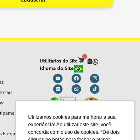
0
Utilitários do Site
Idioma do Site
es
rciais
os
quipamentos
Utilizamos cookies para melhorar a sua
experiência! Ao utilizar este site, você
concorda com o uso de cookies. *Dê dois
s Frequentes
cliques no botão para fechar o aviso*