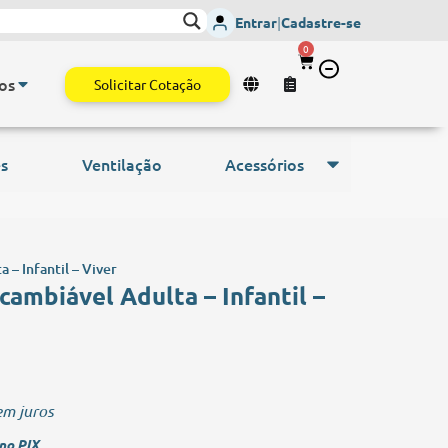
is Vitais
- Envio imediato para todo o Brasil.
Monitor de Sinais Vit
Entrar
|
Cadastre-se
0
os
Solicitar Cotação
s
Ventilação
Acessórios
 – Infantil – Viver
ambiável Adulta – Infantil –
m juros