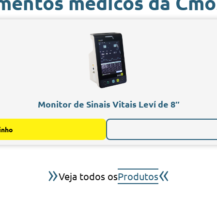
mentos médicos da Cmo
Monitor de Sinais Vitais Leví de 8″
inho
»
«
Veja todos os
Produtos