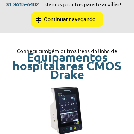
31 3615-6402
. Estamos prontos para te auxiliar!
Continuar navegando
Conheça também outros itens da linha de
Equipamentos
hospitalares CMOS
Drake