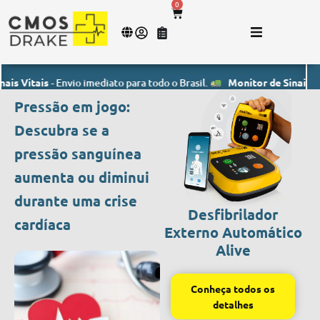
0
is
- Envio imediato para todo o Brasil.
Monitor de Sinais Vitais
- En
Pressão em jogo:
Descubra se a
pressão sanguínea
aumenta ou diminui
durante uma crise
Desfibrilador
cardíaca
Externo Automático
Alive
Conheça todos os
detalhes