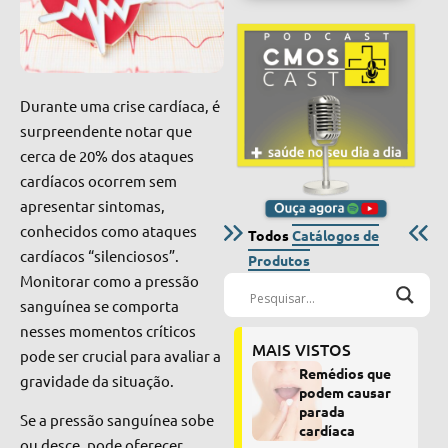
Durante uma crise cardíaca, é
surpreendente notar que
cerca de 20% dos ataques
cardíacos ocorrem sem
apresentar sintomas,
conhecidos como ataques
Todos
Catálogos de
cardíacos “silenciosos”.
Produtos
Monitorar como a pressão
sanguínea se comporta
nesses momentos críticos
MAIS VISTOS
pode ser crucial para avaliar a
Remédios que
gravidade da situação.
podem causar
parada
Se a pressão sanguínea sobe
cardíaca
ou desce, pode oferecer