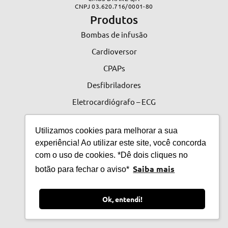
CNPJ 03.620.716/0001-80
Produtos
Bombas de infusão
Cardioversor
CPAPs
Desfibriladores
Eletrocardiógrafo – ECG
Monitores
Utilizamos cookies para melhorar a sua
Ventilador Pulmonar
experiência! Ao utilizar este site, você concorda
Acessórios
com o uso de cookies. *Dê dois cliques no
Links Úteis
Saiba mais
botão para fechar o aviso*
ATAS VIGENTES P/ ADESÃO
Assistência Técnica
Ok, entendi!
Cadastro de Equipamentos