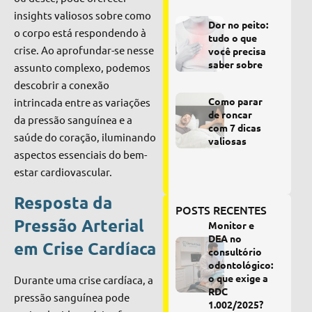
insights valiosos sobre como
Dor no peito:
o corpo está respondendo à
tudo o que
crise. Ao aprofundar-se nesse
você precisa
saber sobre
assunto complexo, podemos
descobrir a conexão
Como parar
intrincada entre as variações
de roncar
da pressão sanguínea e a
com 7 dicas
saúde do coração, iluminando
valiosas
aspectos essenciais do bem-
estar cardiovascular.
Resposta da
POSTS RECENTES
Pressão Arterial
Monitor e
DEA no
em Crise Cardíaca
consultório
odontológico:
o que exige a
Durante uma crise cardíaca, a
RDC
pressão sanguínea pode
1.002/2025?