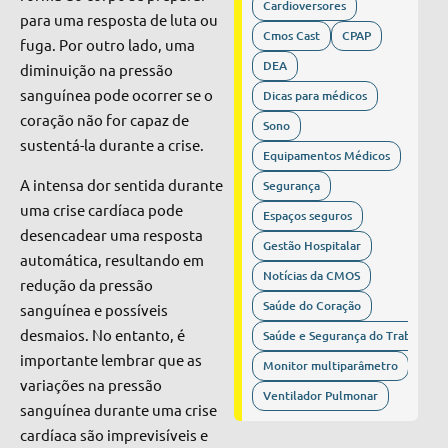
Cardioversores
para uma resposta de luta ou
Cmos Cast
CPAP
fuga. Por outro lado, uma
DEA
diminuição na pressão
sanguínea pode ocorrer se o
Dicas para médicos
coração não for capaz de
Sono
sustentá-la durante a crise.
Equipamentos Médicos
A intensa dor sentida durante
Segurança
uma crise cardíaca pode
Espaços seguros
desencadear uma resposta
Gestão Hospitalar
automática, resultando em
Notícias da CMOS
redução da pressão
Saúde do Coração
sanguínea e possíveis
desmaios. No entanto, é
Saúde e Segurança do Trabalho
importante lembrar que as
Monitor multiparâmetro
variações na pressão
Ventilador Pulmonar
sanguínea durante uma crise
cardíaca são imprevisíveis e