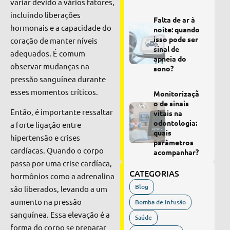
variar devido a vários fatores,
incluindo liberações
Falta de ar à
hormonais e a capacidade do
noite: quando
isso pode ser
coração de manter níveis
sinal de
adequados. É comum
apneia do
observar mudanças na
sono?
pressão sanguínea durante
esses momentos críticos.
Monitorizaçã
o de sinais
Então, é importante ressaltar
vitais na
odontologia:
a forte ligação entre
quais
hipertensão e crises
parâmetros
cardíacas. Quando o corpo
acompanhar?
passa por uma crise cardíaca,
CATEGORIAS
hormônios como a adrenalina
Blog
são liberados, levando a um
aumento na pressão
Bomba de Infusão
sanguínea. Essa elevação é a
Saúde
forma do corpo se preparar