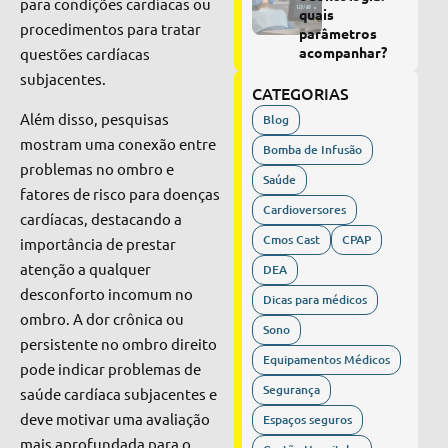
para condições cardíacas ou
quais
procedimentos para tratar
parâmetros
acompanhar?
questões cardíacas
subjacentes.
CATEGORIAS
Além disso, pesquisas
Blog
mostram uma conexão entre
Bomba de Infusão
problemas no ombro e
Saúde
fatores de risco para doenças
Cardioversores
cardíacas, destacando a
Cmos Cast
CPAP
importância de prestar
atenção a qualquer
DEA
desconforto incomum no
Dicas para médicos
ombro. A dor crônica ou
Sono
persistente no ombro direito
Equipamentos Médicos
pode indicar problemas de
Segurança
saúde cardíaca subjacentes e
deve motivar uma avaliação
Espaços seguros
mais aprofundada para o