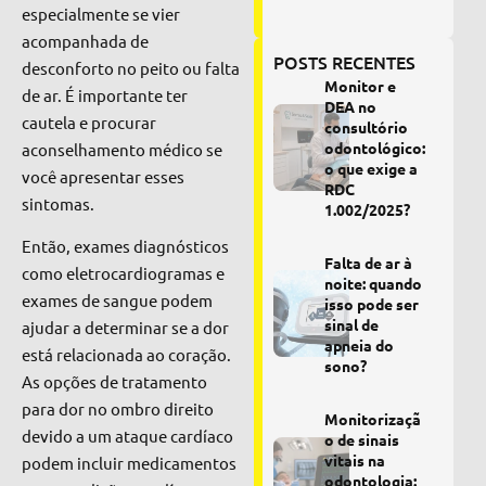
especialmente se vier
acompanhada de
POSTS RECENTES
desconforto no peito ou falta
Monitor e
de ar. É importante ter
DEA no
cautela e procurar
consultório
odontológico:
aconselhamento médico se
o que exige a
você apresentar esses
RDC
sintomas.
1.002/2025?
Então, exames diagnósticos
Falta de ar à
como eletrocardiogramas e
noite: quando
exames de sangue podem
isso pode ser
sinal de
ajudar a determinar se a dor
apneia do
está relacionada ao coração.
sono?
As opções de tratamento
para dor no ombro direito
Monitorizaçã
devido a um ataque cardíaco
o de sinais
vitais na
podem incluir medicamentos
odontologia: