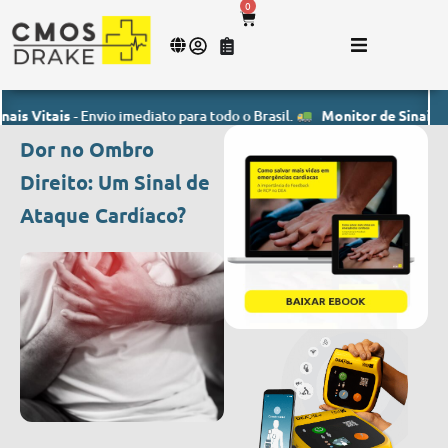
0
ais
- Envio imediato para todo o Brasil.
Monitor de Sinais Vitais
- E
Dor no Ombro
Direito: Um Sinal de
Ataque Cardíaco?