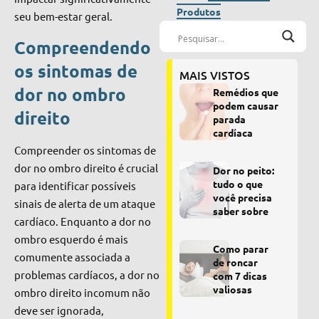
Produtos
seu bem-estar geral.
Compreendendo
os sintomas de
MAIS VISTOS
dor no ombro
Remédios que
podem causar
direito
parada
cardíaca
Compreender os sintomas de
dor no ombro direito é crucial
Dor no peito:
tudo o que
para identificar possíveis
você precisa
sinais de alerta de um ataque
saber sobre
cardíaco. Enquanto a dor no
ombro esquerdo é mais
Como parar
comumente associada a
de roncar
problemas cardíacos, a dor no
com 7 dicas
valiosas
ombro direito incomum não
deve ser ignorada,