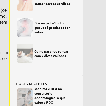
causar parada cardíaca
 (de
tmo.
 sem
Dor no peito: tudo o
que você precisa saber
sobre
Como parar de roncar
cordo
com 7 dicas valiosas
s de
POSTS RECENTES
Monitor e DEA no
consultório
odontológico: o que
exige a RDC