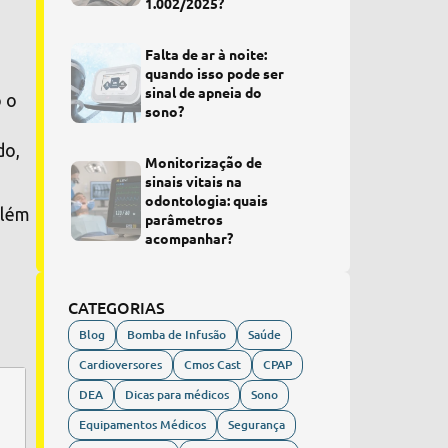
1.002/2025?
Falta de ar à noite:
quando isso pode ser
sinal de apneia do
o o
sono?
do,
Monitorização de
sinais vitais na
odontologia: quais
Além
parâmetros
acompanhar?
CATEGORIAS
Blog
Bomba de Infusão
Saúde
Cardioversores
Cmos Cast
CPAP
DEA
Dicas para médicos
Sono
Equipamentos Médicos
Segurança