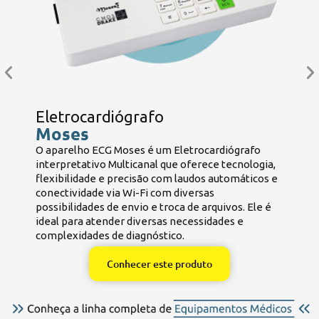
Eletrocardiógrafo
Moses
O aparelho ECG Moses é um Eletrocardiógrafo
B
interpretativo Multicanal que oferece tecnologia,
e
flexibilidade e precisão com laudos automáticos e
e
conectividade via Wi-Fi com diversas
B
possibilidades de envio e troca de arquivos. Ele é
ideal para atender diversas necessidades e
complexidades de diagnóstico.
Conhecer este produto