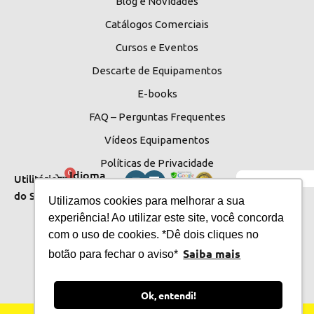
Blog e Novidades
Catálogos Comerciais
Cursos e Eventos
Descarte de Equipamentos
E-books
FAQ – Perguntas Frequentes
Vídeos Equipamentos
Políticas de Privacidade
Idioma
0
Utilitários
do Site
do Site
Utilizamos cookies para melhorar a sua
experiência! Ao utilizar este site, você concorda
com o uso de cookies. *Dê dois cliques no
Saiba mais
botão para fechar o aviso*
Ok, entendi!
© 2026 CMOS Drake S.A. Todos os direitos reservados.