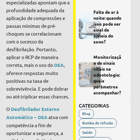
especializadas apontam que a
profundidade adequada da
Falta de ar à
noite: quando
aplicação de compressões e
isso pode ser
pausas mínimas de pré-
sinal de
choques se correlacionam
apneia do
com o sucesso da
sono?
desfibrilação. Portanto,
Monitorizaçã
aplicar o RCP de maneira
o de sinais
correta, mais o uso do
DEA
,
vitais na
oferece respostas muito
odontologia:
quais
positivas na taxa de
parâmetros
sobrevivência. E pode dobrar
acompanhar?
ou até triplicar essas chances.
CATEGORIAS
O
Desfibrilador Externo
Blog
Automático – DEA
atua com
Bomba de Infusão
competência a fim de
Saúde
oportunizar a segurança, a