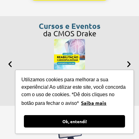
Cursos e Eventos
da CMOS Drake
II 
SIMPÓSIO DE REALBILITAÇÃO
VENT
Utilizamos cookies para melhorar a sua
CARDIOPULMONAR
DO 
experiência! Ao utilizar este site, você concorda
com o uso de cookies. *Dê dois cliques no
Saiba mais
botão para fechar o aviso*
Ok, entendi!