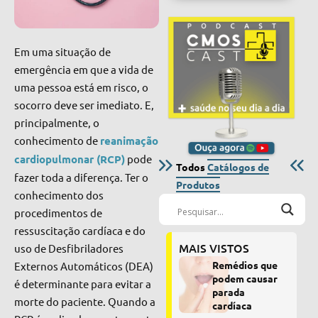
Em uma situação de
emergência em que a vida de
uma pessoa está em risco, o
socorro deve ser imediato. E,
principalmente, o
conhecimento de
reanimação
cardiopulmonar (RCP)
pode
Todos
Catálogos de
fazer toda a diferença. Ter o
Produtos
conhecimento dos
procedimentos de
ressuscitação cardíaca e do
MAIS VISTOS
uso de Desfibriladores
Remédios que
Externos Automáticos (DEA)
podem causar
é determinante para evitar a
parada
morte do paciente. Quando a
cardíaca