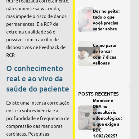
RCP é realizada corretamente,
não somente salva a vida,
Dor no peito:
mas impede o risco de danos
tudo o que
você precisa
permanentes. E a RCP de
saber sobre
extrema qualidade só é
possível com o auxílio de
Como parar
dispositivos de Feedback de
de roncar
RCP.
com 7 dicas
valiosas
O conhecimento
real e ao vivo da
saúde do paciente
POSTS RECENTES
Monitor e
Existe uma intensa correlação
DEA no
entre a sobrevivência e a
consultório
odontológico:
profundidade e frequência de
o que exige a
compressão das manobras
RDC
cardíacas. Pesquisas
1.002/2025?