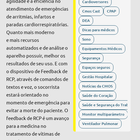
agilidade e a eficiência no
Cardioversores
atendimento de emergências
Cmos Cast
CPAP
de arritmias, infartos e
DEA
paradas cardiorrespiratórias.
Dicas para médicos
Quanto mais moderno
Sono
e mais recursos
automatizados e de análise o
Equipamentos Médicos
aparelho possuir, melhor os
Segurança
resultados de seu uso. E com
Espaços seguros
o dispositivo de Feedback de
Gestão Hospitalar
RCP, através de comandos de
Notícias da CMOS
textos e voz, o socorrista
estará orientado no
Saúde do Coração
momento de emergência para
Saúde e Segurança do Trabalho
evitar a morte do paciente. O
Monitor multiparâmetro
feedback de RCP é um avanço
Ventilador Pulmonar
para a medicina no
tratamento de vítimas de