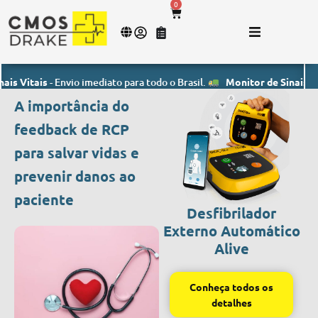
0
ais
- Envio imediato para todo o Brasil.
Monitor de Sinais Vitais
- En
A importância do
feedback de RCP
para salvar vidas e
prevenir danos ao
paciente
Desfibrilador
Externo Automático
Alive
Conheça todos os
detalhes