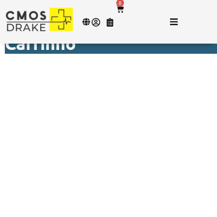
0
Carrinho