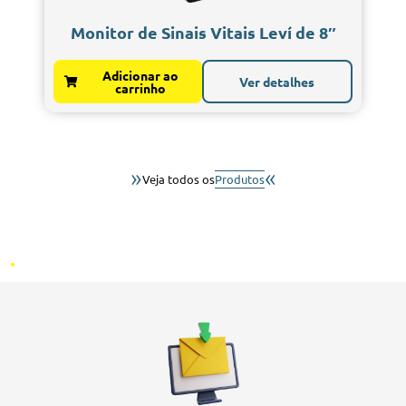
Monitor de Sinais Vitais Leví de 8″
Adicionar ao
Ver detalhes
carrinho
»
«
Veja todos os
Produtos
.